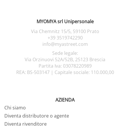
MYOMYA srl Unipersonale
Via Chemnitz 15/5,
59100 Prato
+39 3519742290
info@myastreet.com
Sede legale:
Via Orzinuovi 52A/52B, 25123 Brescia
Partita Iva: 03078220989
REA: BS-503147 |
Capitale sociale: 110.000,00
AZIENDA
Chi siamo
Diventa distributore o agente
Diventa rivenditore