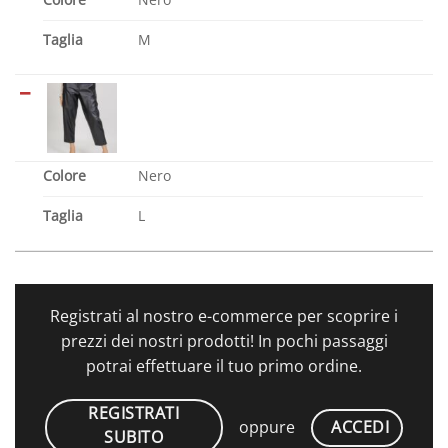
Taglia
M
Colore
Nero
Taglia
L
Registrati al nostro e-commerce per scoprire i
prezzi dei nostri prodotti! In pochi passaggi
potrai effettuare il tuo primo ordine.
REGISTRATI
ACCEDI
oppure
SUBITO