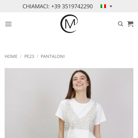
Salta
CHIAMACI: +39 3519742290
ai
contenuti
HOME
/
PE23
/
PANTALONI