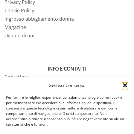
Privacy Policy
Cookie Policy
Ingrosso abbigliamento donna
Magazine
Dicono di noi
INFO E CONTATTI
Contattaci
Tabella misure
Gestisci Consenso
Termini e condizioni
Per fornire le migliori esperienze, utilizziamo tecnologie come i cookie
Pagamenti e resi
per memorizzare e/o accedere alle informazioni del dispositivo. Il
consenso a queste tecnologie ci permetterà di elaborare dati come il
Spedizioni
comportamento di navigazione o ID unici su questo sito. Non
FAQ – Domande Frequenti
acconsentire o ritirare il consenso può influire negativamente su alcune
caratteristiche e funzioni.