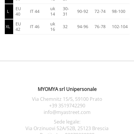
EU
uk
30-
L
IT 44
90-92
72-74
98-100
40
14
31
EU
uk
XL
IT 46
32
94-96
76-78
102-104
42
16
MYOMYA srl Unipersonale
Via Chemnitz 15/5,
59100 Prato
+39 3519742290
info@myastreet.com
Sede legale:
Via Orzinuovi 52A/52B, 25123 Brescia