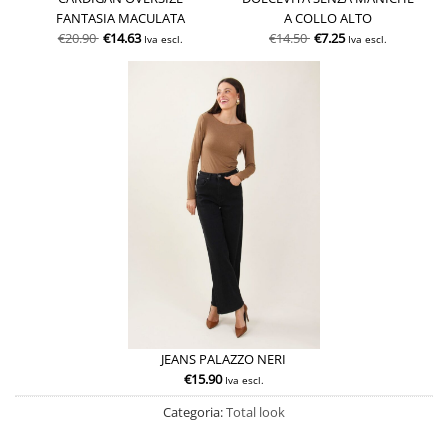
FANTASIA MACULATA
A COLLO ALTO
€
20.90
€
14.63
€
14.50
€
7.25
Iva escl.
Iva escl.
JEANS PALAZZO NERI
€
15.90
Iva escl.
Categoria:
Total look