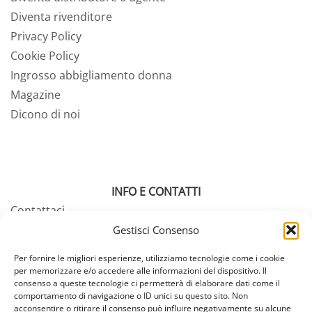
Diventa rivenditore
Privacy Policy
Cookie Policy
Ingrosso abbigliamento donna
Magazine
Dicono di noi
INFO E CONTATTI
Contattaci
Tabella misure
Gestisci Consenso
Termini e condizioni
Per fornire le migliori esperienze, utilizziamo tecnologie come i cookie
Pagamenti e resi
per memorizzare e/o accedere alle informazioni del dispositivo. Il
consenso a queste tecnologie ci permetterà di elaborare dati come il
Spedizioni
comportamento di navigazione o ID unici su questo sito. Non
FAQ – Domande Frequenti
acconsentire o ritirare il consenso può influire negativamente su alcune