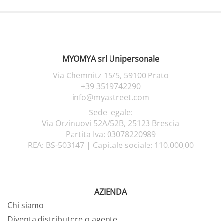
MYOMYA srl Unipersonale
Via Chemnitz 15/5,
59100 Prato
+39 3519742290
info@myastreet.com
Sede legale:
Via Orzinuovi 52A/52B, 25123 Brescia
Partita Iva: 03078220989
REA: BS-503147 |
Capitale sociale: 110.000,00
AZIENDA
Chi siamo
Diventa distributore o agente