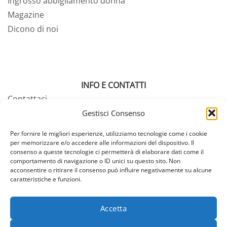
Ingrosso abbigliamento donna
Magazine
Dicono di noi
INFO E CONTATTI
Contattaci
Tabella misure
Gestisci Consenso
Termini e condizioni
Per fornire le migliori esperienze, utilizziamo tecnologie come i cookie
Pagamenti e resi
per memorizzare e/o accedere alle informazioni del dispositivo. Il
consenso a queste tecnologie ci permetterà di elaborare dati come il
Spedizioni
comportamento di navigazione o ID unici su questo sito. Non
FAQ – Domande Frequenti
acconsentire o ritirare il consenso può influire negativamente su alcune
caratteristiche e funzioni.
Accetta