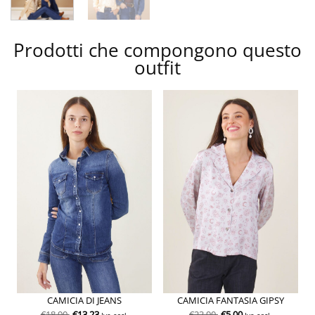
Prodotti che compongono questo
outfit
CAMICIA DI JEANS
CAMICIA FANTASIA GIPSY
€
18.90
€
13.23
€
23.90
€
5.00
Iva escl.
Iva escl.