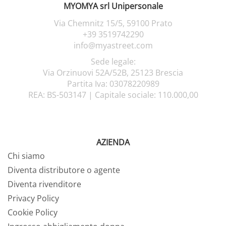
MYOMYA srl Unipersonale
Via Chemnitz 15/5,
59100 Prato
+39 3519742290
info@myastreet.com
Sede legale:
Via Orzinuovi 52A/52B, 25123 Brescia
Partita Iva: 03078220989
REA: BS-503147 |
Capitale sociale: 110.000,00
AZIENDA
Chi siamo
Diventa distributore o agente
Diventa rivenditore
Privacy Policy
Cookie Policy