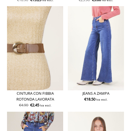
CINTURA CON FIBBIA
JEANS A ZAMPA
ROTONDA LAVORATA
€
18.50
Iva escl.
€
4.90
€
2.45
Iva escl.