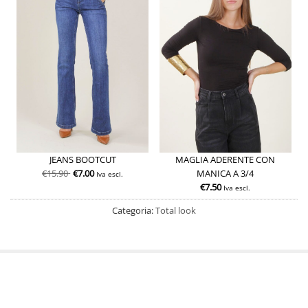
JEANS BOOTCUT
MAGLIA ADERENTE CON
€
15.90
€
7.00
MANICA A 3/4
Iva escl.
€
7.50
Iva escl.
Categoria:
Total look