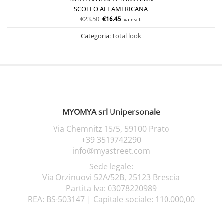
SCOLLO ALL’AMERICANA
€
23.50
€
16.45
Iva escl.
Categoria:
Total look
MYOMYA srl Unipersonale
Via Chemnitz 15/5,
59100 Prato
+39 3519742290
info@myastreet.com
Sede legale:
Via Orzinuovi 52A/52B, 25123 Brescia
Partita Iva: 03078220989
REA: BS-503147 |
Capitale sociale: 110.000,00