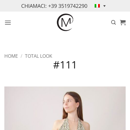
Salta
CHIAMACI: +39 3519742290
ai
contenuti
HOME
/
TOTAL LOOK
#111