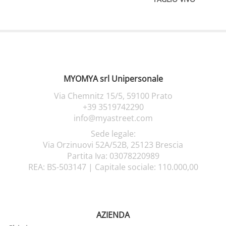
MYOMYA srl Unipersonale
Via Chemnitz 15/5,
59100 Prato
+39 3519742290
info@myastreet.com
Sede legale:
Via Orzinuovi 52A/52B, 25123 Brescia
Partita Iva: 03078220989
REA: BS-503147 |
Capitale sociale: 110.000,00
AZIENDA