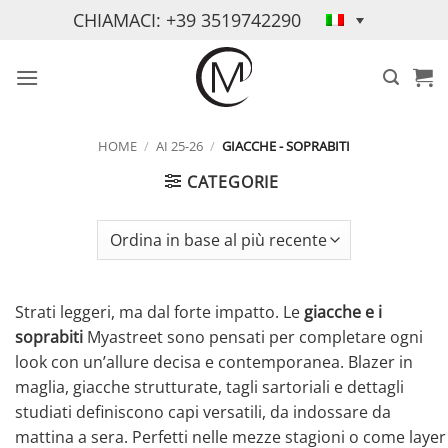
Salta
CHIAMACI: +39 3519742290
ai
contenuti
HOME
/
AI 25-26
/
GIACCHE - SOPRABITI
CATEGORIE
Strati leggeri, ma dal forte impatto. Le
giacche e i
soprabiti
Myastreet sono pensati per completare ogni
look con un’allure decisa e contemporanea. Blazer in
maglia, giacche strutturate, tagli sartoriali e dettagli
studiati definiscono capi versatili, da indossare da
mattina a sera. Perfetti nelle mezze stagioni o come layer