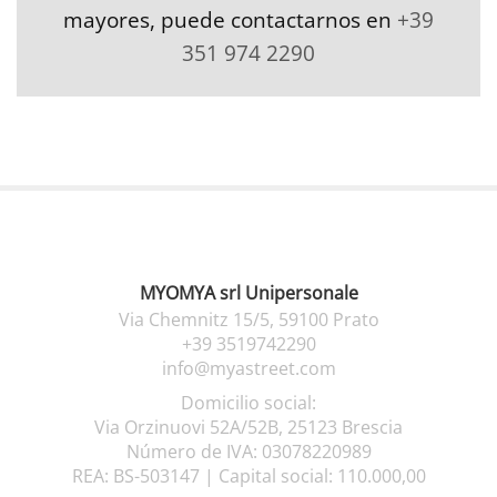
mayores, puede contactarnos en
+39
351 974 2290
MYOMYA srl Unipersonale
Via Chemnitz 15/5, 59100 Prato
+39 3519742290
info@myastreet.com
Domicilio social:
Via Orzinuovi 52A/52B, 25123 Brescia
Número de IVA: 03078220989
REA: BS-503147 |
Capital social: 110.000,00