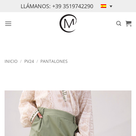
Saltar
LLÁMANOS: +39 3519742290
al
contenido
INICIO
/
PV24
/
PANTALONES