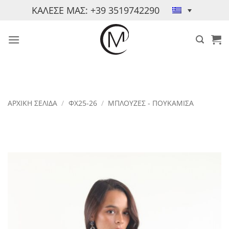
Μετάβαση
ΚΑΛΕΣΕ ΜΑΣ: +39 3519742290
στο
περιεχόμενο
ΑΡΧΙΚΉ ΣΕΛΊΔΑ
/
ΦΧ25-26
/
ΜΠΛΟΎΖΕΣ - ΠΟΥΚΆΜΙΣΑ