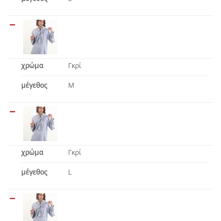
χρώμα
Γκρί
μέγεθος
M
χρώμα
Γκρί
μέγεθος
L