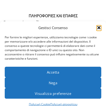
ΠΛΗΡΟΦΟΡΙΕΣ ΚΑΙ ΕΠΑΦΕΣ
Επικοινωνήστε μαζί μας
Gestisci Consenso
Πίνακας μεγεθών
Όροι και Προϋποθέσεις
Per fornire le migliori esperienze, utilizziamo tecnologie come i cookie
Πληρωμές και επιστροφές
per memorizzare e/o accedere alle informazioni del dispositivo. Il
consenso a queste tecnologie ci permetterà di elaborare dati come il
Αποστολή
comportamento di navigazione o ID unici su questo sito. Non
acconsentire o ritirare il consenso può influire negativamente su alcune
FAQ
caratteristiche e funzioni.
Accetta
Nega
Visualizza preferenze
Copyright 2026 © MYOMYA srl Unipersonale - PI 03078220989 |
Πολιτική Cookie
Πολιτική απορρήτου