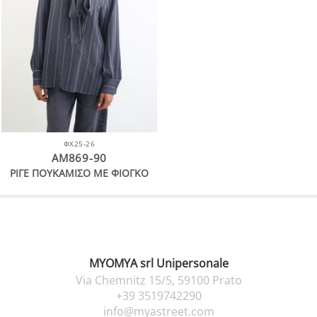
ΦΧ25-26
AM869-90
ΡΙΓΕ ΠΟΥΚΑΜΙΣΟ ΜΕ ΦΙΟΓΚΟ
MYOMYA srl Unipersonale
Via Chemnitz 15/5, 59100 Prato
+39 3519742290
info@myastreet.com