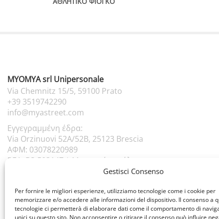
ΑΘΛΗΤΙΚΟ ΦΙΟΓΚΟ
MYOMYA srl Unipersonale
Via Chemnitz 15/5, 59100 Prato
+39 3519742290
info@myastreet.com
Εγγεγραμμένη έδρα:
Via Orzinuovi 52A/52B, 25123 Brescia
ΑΦΜ: 03078220989
REA: BS-503147 |
Μετοχικό κεφάλαιο:
110.000,00
Gestisci Consenso
Per fornire le migliori esperienze, utilizziamo tecnologie come i cookie per
memorizzare e/o accedere alle informazioni del dispositivo. Il consenso a 
tecnologie ci permetterà di elaborare dati come il comportamento di navig
unici su questo sito. Non acconsentire o ritirare il consenso può influire n