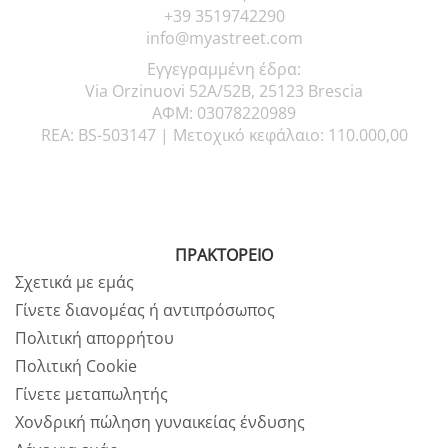
+39 3519742290
info@myastreet.com
Εγγεγραμμένη έδρα:
Via Orzinuovi 52A/52B, 25123 Brescia
ΑΦΜ: 03078220989
REA: BS-503147 |
Μετοχικό κεφάλαιο: 110.000,00
ΠΡΑΚΤΟΡΕΙΟ
Σχετικά με εμάς
Γίνετε διανομέας ή αντιπρόσωπος
Πολιτική απορρήτου
Πολιτική Cookie
Γίνετε μεταπωλητής
Χονδρική πώληση γυναικείας ένδυσης