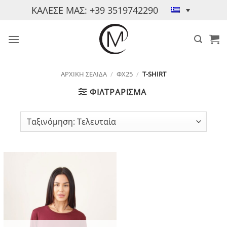
Μετάβαση
ΚΑΛΕΣΕ ΜΑΣ: +39 3519742290
στο
περιεχόμενο
ΑΡΧΙΚΉ ΣΕΛΊΔΑ
/
ΦΧ25
/
T-SHIRT
ΦΙΛΤΡΆΡΙΣΜΑ