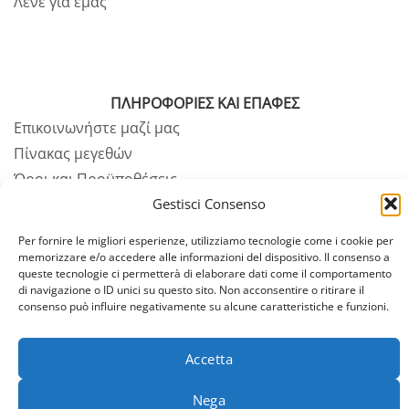
Λένε για εμάς
ΠΛΗΡΟΦΟΡΙΕΣ ΚΑΙ ΕΠΑΦΕΣ
Επικοινωνήστε μαζί μας
Πίνακας μεγεθών
Όροι και Προϋποθέσεις
Πληρωμές και επιστροφές
Gestisci Consenso
Αποστολή
Per fornire le migliori esperienze, utilizziamo tecnologie come i cookie per
FAQ
memorizzare e/o accedere alle informazioni del dispositivo. Il consenso a
queste tecnologie ci permetterà di elaborare dati come il comportamento
di navigazione o ID unici su questo sito. Non acconsentire o ritirare il
consenso può influire negativamente su alcune caratteristiche e funzioni.
Accetta
Nega